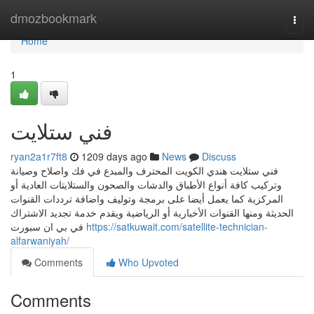
Home
dmozbookmark
Togg
navi
Home
1
فني ستلايت
ryan2a1r7ft8
1209 days ago
News
Discuss
فني ستلايت هندي الكويت المحترف والمبدع في فك واصلاح وصيانة
وتركيب كافة أنواع الأطباق والدشات والصحون والستلايتات العادية أو
المركزية كما يعمل أيضا على برمجة وتوليف واضافة ترددات القنوات
الحديثة ومنها القنوات الأخبارية أو الرياضية ويقدم خدمة تجديد الاشتراك
في بي ان سبورت
https://satkuwait.com/satellite-technician-
alfarwaniyah/
Comments
Who Upvoted
Comments