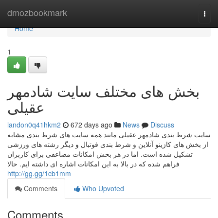
Home
dmozbookmark
Togg
navi
Home
1
بخش های مختلف سایت شادمهر
عقیلی
landon0q41hkm2
672 days ago
News
Discuss
سایت شرط بندی شادمهر عقیلی مانند همه سایت های شرط بندی مشابه
از بخش های کازینو آنلاین و شرط بندی فوتبال و دیگر رشته های ورزشی
تشکیل شده است. اما در هر بخش امکانات مضاعفی برای کاربران
فراهم شده که در بالا به این امکانات اشاره ای داشته ایم. حالا
http://gg.gg/1cb1mm
Comments
Who Upvoted
Comments