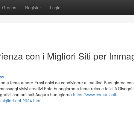
Groups
Register
Login
enza con i Migliori Siti per Immag
ss
orno a tema amore Frasi dolci da condividere al mattino Buongiorno con
essaggi visivi creativi Foto buongiorno a tema relax e felicità Disegni 
grafici con animali Augura buongiorno
https://www.comunicati-
igliori-del-2024.html