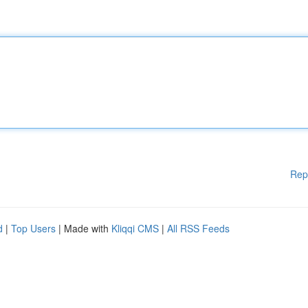
Rep
d
|
Top Users
| Made with
Kliqqi CMS
|
All RSS Feeds