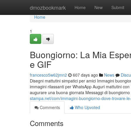
Home
dmozbookmark
Home
New
Submit
Home
1
Buongiorno: La Mia Esperi
e GIF
francesco5w62jmn2
607 days ago
News
Discu
Disegni mattutini simpatici per amici Immagini buongi
immagini rilassanti per WhatsApp Auguri mattutini con m
augurare una buona giornata Messaggi di buongiorno 
stampa.net/com/immagini-buongiorno-dove-trovare-le-m
Comments
Who Upvoted
Comments