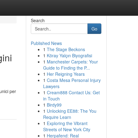
Search
Go
Published News
1
The Stage Beckons
ini
1
Köray Yalçın Biyografisi
1
Manchester Carpets: Your
Guide to Finding the P...
1
Her Reigning Years
1
Costa Mesa Personal Injury
Lawyers
unici per
1
Cream888 Contact Us: Get
in Touch
1
Birdy99
1
Unlocking EE88: The You
Require Learn
1
Exploring the Vibrant
Streets of New York City
1
Herpafend: Real