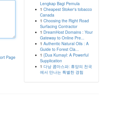
Lengkap Bagi Pemula
1
Cheapest Stoker's tobacco
Canada
1
Choosing the Right Road
Surfacing Contractor
1
DreamHost Domains : Your
Gateway to Online Pre...
1
Authentic Natural Oils : A
Guide to Forest Cla...
1
{Dua Kumayl: A Powerful
ort Page
Supplication
1
다낭 콤마스파: 휴양의 천국
에서 만나는 특별한 경험