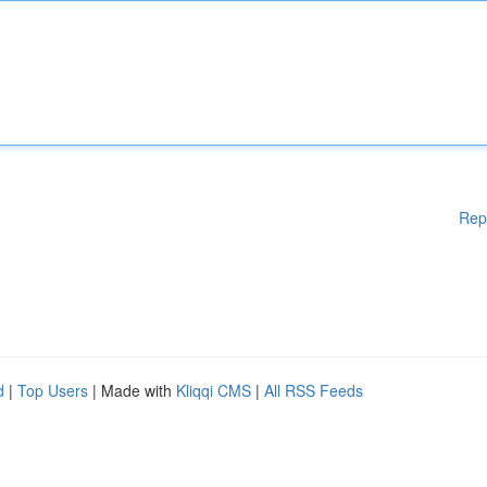
Rep
d
|
Top Users
| Made with
Kliqqi CMS
|
All RSS Feeds