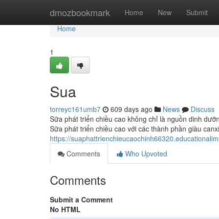
Home
dmozbookmark
Home
New
Submit
Home
1
Sua
torreyc161umb7
609 days ago
News
Discuss
Sữa phát triển chiều cao không chỉ là nguồn dinh dưỡ
Sữa phát triển chiều cao với các thành phần giàu canx
https://suaphattrienchieucaochinh66320.educational
Comments
Who Upvoted
Comments
Submit a Comment
No HTML