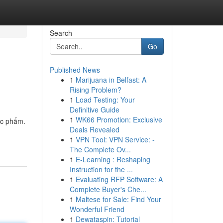
Search
Go
Published News
1
Marijuana in Belfast: A
Rising Problem?
1
Load Testing: Your
Definitive Guide
1
WK66 Promotion: Exclusive
ực phẩm.
Deals Revealed
1
VPN Tool: VPN Service: -
The Complete Ov...
1
E-Learning : Reshaping
Instruction for the ...
1
Evaluating RFP Software: A
Complete Buyer's Che...
1
Maltese for Sale: Find Your
Wonderful Friend
1
Dewataspin: Tutorial