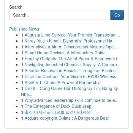
Search
Go
Published News
1
Augusta Limo Service: Your Premier Transportati...
1
Koray Yalçin Kimdir, Biyografisi Profesyonel Ha...
1
Alternativas a Airtm: Descubre las Mejores Opci...
1
Smart Home Devices: A Introductory Guide
1
Healthy Gadgets: The Art of Paper & Paperwork f...
1
Navigating Industrial Chemical Supply: A Compre...
1
Smarter Renovation Results Through an Electrici...
1
Ditch the Contract: Your Guide to BYOD Wireless
1
AIGV & TTChain: A Powerful Partnership
1
DE88 – Cổng Game Đổi Thưởng Uy Tín, Đăng Ký
Nha...
1
Why advanced leadership skills continue to be e...
1
The Emergence of Duck Duck Jeep
1
출장 마사지로 피로를 날려버리세요!
1
Acquire copyright Online : A Dangerous Deal