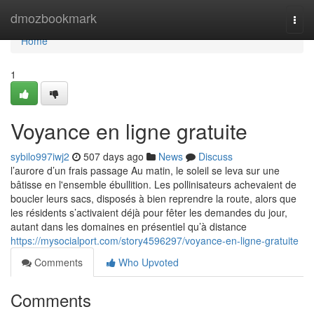
Home
dmozbookmark
Togg
navi
Home
1
Voyance en ligne gratuite
sybilo997iwj2
507 days ago
News
Discuss
l’aurore d’un frais passage Au matin, le soleil se leva sur une
bâtisse en l'ensemble ébullition. Les pollinisateurs achevaient de
boucler leurs sacs, disposés à bien reprendre la route, alors que
les résidents s’activaient déjà pour fêter les demandes du jour,
autant dans les domaines en présentiel qu’à distance
https://mysocialport.com/story4596297/voyance-en-ligne-gratuite
Comments
Who Upvoted
Comments