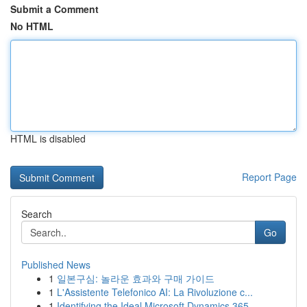
Submit a Comment
No HTML
HTML is disabled
Report Page
Search
Go
Published News
1
일본구심: 놀라운 효과와 구매 가이드
1
L'Assistente Telefonico AI: La Rivoluzione c...
1
Identifying the Ideal Microsoft Dynamics 365...