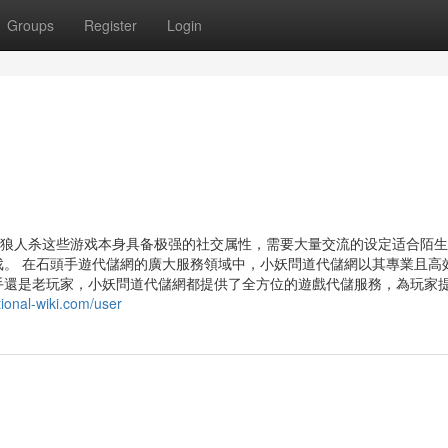
Groups
Register
Login
s
、狼人杀这些游戏本身具备极强的社交属性，需要大量交流的设定适合陌
。 在石頭手遊代儲網的廣大服務領域中，小妖問道代儲網以其專業且高
手還是老玩家，小妖問道代儲網都提供了全方位的遊戲代儲服務，為玩家
tional-wiki.com/user