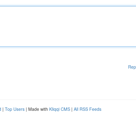
Rep
d
|
Top Users
| Made with
Kliqqi CMS
|
All RSS Feeds