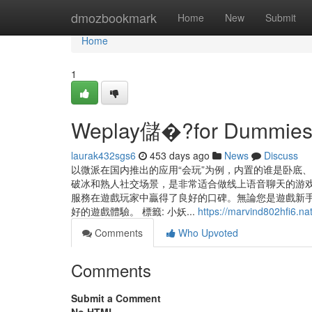
Home
dmozbookmark
Home
New
Submit
Home
1
Weplay儲�?for Dummie
laurak432sgs6
453 days ago
News
Discuss
以微派在国内推出的应用“会玩”为例，内置的谁是卧底
破冰和熟人社交场景，是非常适合做线上语音聊天的游戏
服務在遊戲玩家中贏得了良好的口碑。無論您是遊戲新
好的遊戲體驗。 標籤: 小妖...
https://marvind802hfi6.na
Comments
Who Upvoted
Comments
Submit a Comment