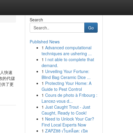
Search
Go
Published News
1
Advanced computational
techniques are ushering ...
1
I not able to complete that
demand.
1
Unveiling Your Fortune:
生人快速
Blind Bag Ceramic Dice ...
效的代儲
1
Protecting Your Home: A
提供了更
Guide to Pest Control
1
Cours de photo à Fribourg :
Lancez-vous d...
1
Just Caught Trout - Just
Caught, Ready to Cook!
1
Need to Unlock Your Car?
Find Local Experts Now
1
ZAPZ88 เว็บสล็อต: เปิด