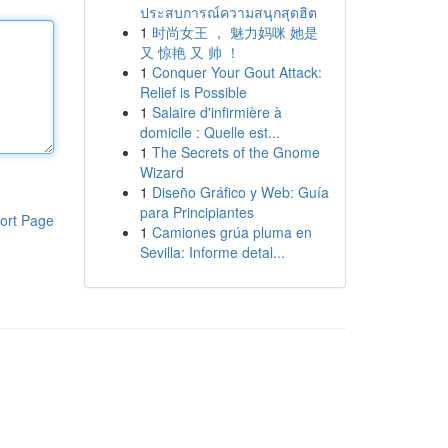
ประสบการณ์ความสนุกสุดฮิต
1
时尚女王 ， 魅力妈咪 她是
又 惊艳 又 帅 ！
1
Conquer Your Gout Attack:
Relief is Possible
1
Salaire d'infirmière à
domicile : Quelle est...
1
The Secrets of the Gnome
Wizard
1
Diseño Gráfico y Web: Guía
para Principiantes
ort Page
1
Camiones grúa pluma en
Sevilla: Informe detal...