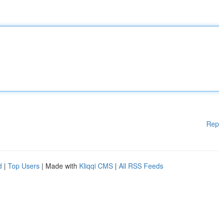
Rep
d
|
Top Users
| Made with
Kliqqi CMS
|
All RSS Feeds