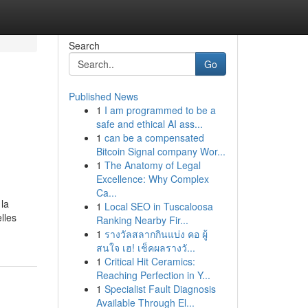
Search
Go
Published News
1
I am programmed to be a
safe and ethical AI ass...
1
can be a compensated
Bitcoin Signal company Wor...
1
The Anatomy of Legal
Excellence: Why Complex
Ca...
 la
1
Local SEO in Tuscaloosa
lles
Ranking Nearby Fir...
1
รางวัลสลากกินแบ่ง คอ ผู้
สนใจ เฮ! เช็คผลรางวั...
1
Critical Hit Ceramics:
Reaching Perfection in Y...
1
Specialist Fault Diagnosis
Available Through El...