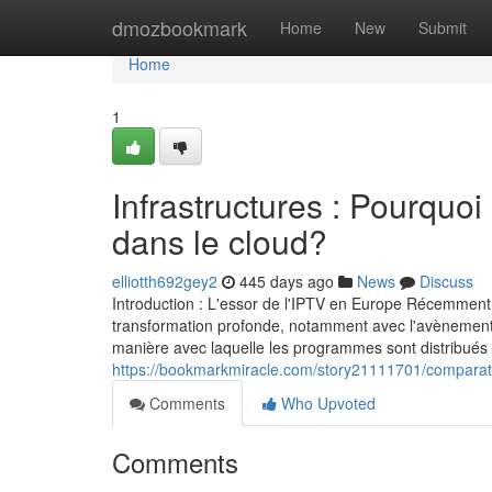
Home
dmozbookmark
Home
New
Submit
Home
1
Infrastructures : Pourquo
dans le cloud?
elliotth692gey2
445 days ago
News
Discuss
Introduction : L'essor de l'IPTV en Europe Récemment
transformation profonde, notamment avec l'avènement de
manière avec laquelle les programmes sont distribués 
https://bookmarkmiracle.com/story21111701/comparati
Comments
Who Upvoted
Comments