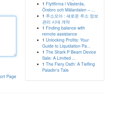
1
Flyttfirma i Västerås,
Örebro och Mälardalen – ...
1
주소모아 : 새로운 주소 정보
관리 시대 개막
1
Finding balance with
remote assistance
1
Unlocking Profits: Your
Guide to Liquidation Pa...
1
The Shark P Beam Device
Sale: A Limited ...
1
The Fiery Oath: A Tiefling
Paladin's Tale
ort Page