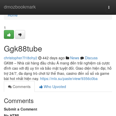
Home
dmozbookmark
Togg
navi
Home
1
Ggk88tube
christopher7l18ohy2
442 days ago
News
Discuss
GK88 – Nhà cái hàng đầu châu Á mang đến trải nghiệm cá cược
đỉnh cao với độ uy tín và bảo mật tuyệt đối. Giao diện hiện đại, hỗ
trợ 24/7, đa dạng trò chơi từ thể thao, casino đến xổ số và game
bài hot nhất hiện nay.
https://mlx.su/paste/view/9356c0ba
Comments
Who Upvoted
Comments
Submit a Comment
No HTML