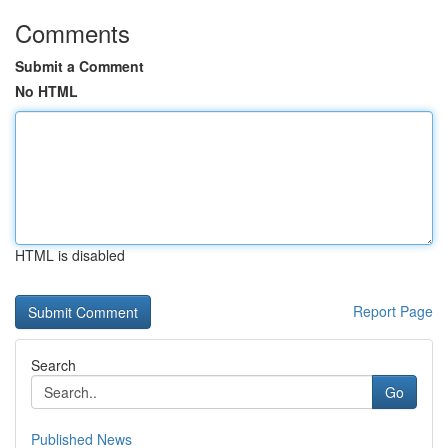
Comments
Submit a Comment
No HTML
HTML is disabled
Report Page
Search
Go
Published News