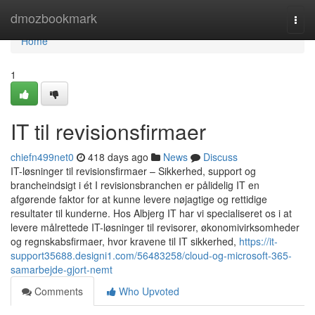
Home
dmozbookmark
Togg
navi
Home
1
IT til revisionsfirmaer
chiefn499net0
418 days ago
News
Discuss
IT-løsninger til revisionsfirmaer – Sikkerhed, support og
brancheindsigt i ét I revisionsbranchen er pålidelig IT en
afgørende faktor for at kunne levere nøjagtige og rettidige
resultater til kunderne. Hos Albjerg IT har vi specialiseret os i at
levere målrettede IT-løsninger til revisorer, økonomivirksomheder
og regnskabsfirmaer, hvor kravene til IT sikkerhed,
https://it-
support35688.designi1.com/56483258/cloud-og-microsoft-365-
samarbejde-gjort-nemt
Comments
Who Upvoted