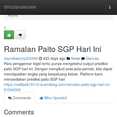
Home
dmozbookmark
Togg
navi
Home
1
Ramalan Paito SGP Hari Ini
zaynabwzmy203365
422 days ago
News
Discuss
Para penggemar togel tentu punya mengetahui output prediksi
paito SGP hari ini. Dengan mengikuti pola-pola pernah, kita dapat
mendapatkan angka yang berpeluang keluar. Platform kami
menyediakan prediksi paito SGP hari
https://neillipd419110.suomiblog.com/ramalan-paito-sgp-hari-ini-
51094009
Comments
Who Upvoted
Comments