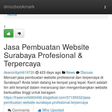
Home
dmozbookmark
Togg
navi
Home
1
Jasa Pembuatan Website
Surabaya Profesional &
Terpercaya
deaconfqoh619720
423 days ago
News
Discuss
Mencari jasa pembuatan website profesional dan terpercaya di
Surabaya? Anda telah datang ke tempat yang tepat. Kami adalah
tim ahli terampil dalam merancang dan mengembangkan website
berkualitas tinggi untuk beragam
https://fraserxvfs960496.blogstival.com/57195032/jasa-
pembuatan-website-surabaya-profesional-terpercaya
Comments
Who Upvoted