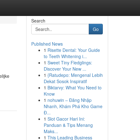
Search
Go
Published News
1
Risette Dental: Your Guide
to Teeth Whitening i...
1
Sweet Tiny Fledglings:
Discover Your New ...
1
{Ratudepo: Mengenal Lebih
lijke
Dekat Sosok Inspiratif
1
Biktarvy: What You Need to
Know
1
nohuwin – Đăng Nhập
Nhanh, Khám Phá Kho Game
Đ...
1
Slot Gacor Hari Ini:
Panduan & Tips Menang
Maks...
1
This Leading Business