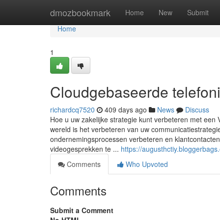
Home
dmozbookmark
Home
New
Submit
Home
1
Cloudgebaseerde telefoni
richardcq7520
409 days ago
News
Discuss
Hoe u uw zakelijke strategie kunt verbeteren met een 
wereld is het verbeteren van uw communicatiestrategie
ondernemingsprocessen verbeteren en klantcontacten o
videogesprekken te ...
https://augusthctiy.bloggerbag
Comments
Who Upvoted
Comments
Submit a Comment