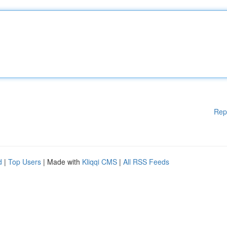
Rep
d
|
Top Users
| Made with
Kliqqi CMS
|
All RSS Feeds