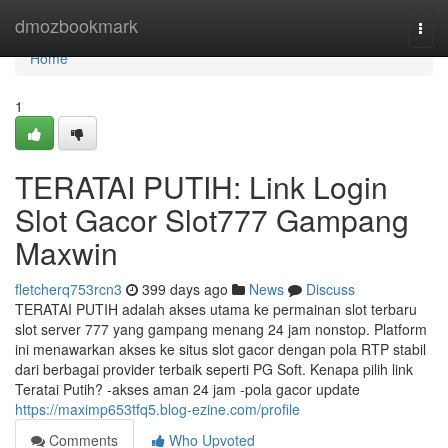
Home
dmozbookmark
Togg
navi
Home
1
TERATAI PUTIH: Link Login
Slot Gacor Slot777 Gampang
Maxwin
fletcherq753rcn3
399 days ago
News
Discuss
TERATAI PUTIH adalah akses utama ke permainan slot terbaru
slot server 777 yang gampang menang 24 jam nonstop. Platform
ini menawarkan akses ke situs slot gacor dengan pola RTP stabil
dari berbagai provider terbaik seperti PG Soft. Kenapa pilih link
Teratai Putih? -akses aman 24 jam -pola gacor update
https://maximp653tfq5.blog-ezine.com/profile
Comments
Who Upvoted