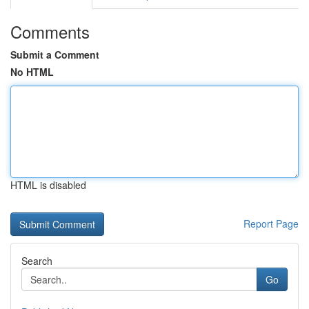
Comments
Submit a Comment
No HTML
HTML is disabled
Report Page
Search
Go