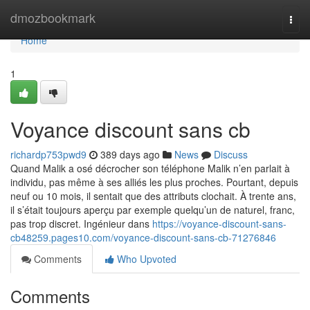
Home
dmozbookmark
Togg
navi
Home
1
Voyance discount sans cb
richardp753pwd9
389 days ago
News
Discuss
Quand Malik a osé décrocher son téléphone Malik n’en parlait à
individu, pas même à ses alliés les plus proches. Pourtant, depuis
neuf ou 10 mois, il sentait que des attributs clochait. À trente ans,
il s’était toujours aperçu par exemple quelqu’un de naturel, franc,
pas trop discret. Ingénieur dans
https://voyance-discount-sans-
cb48259.pages10.com/voyance-discount-sans-cb-71276846
Comments
Who Upvoted
Comments