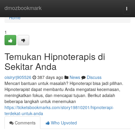
Home
dmozbookmark
Togg
navi
Home
1
Temukan Hipnoterapis di
Sekitar Anda
oisiryrj905526
387 days ago
News
Discuss
Mencari bantuan untuk masalah? Hipnoterapi bisa jadi pilihan.
Hipnoterapist dapat membantu Anda mengatasi kecemasan,
meningkatkan fokus, dan mencapai tujuan. Berikut adalah
beberapa langkah untuk menemukan
https://ticketsbookmarks.com/story19810201/hipnoterapi-
terdekat-untuk-anda
Comments
Who Upvoted