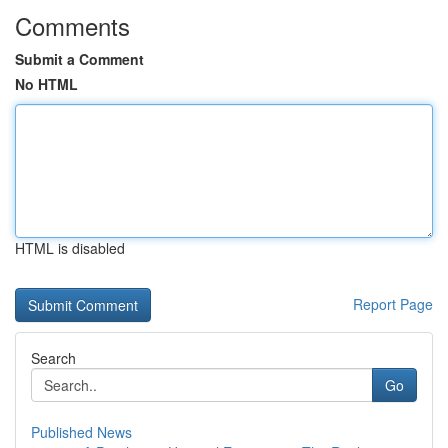
Comments
Submit a Comment
No HTML
HTML is disabled
Report Page
Search
Go
Published News