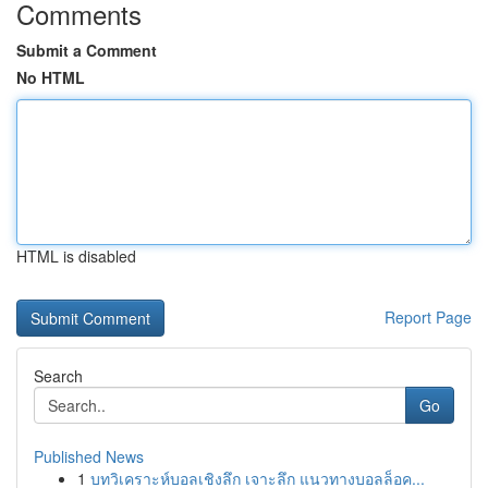
Comments
Submit a Comment
No HTML
HTML is disabled
Report Page
Search
Go
Published News
1
บทวิเคราะห์บอลเชิงลึก เจาะลึก แนวทางบอลล็อค...