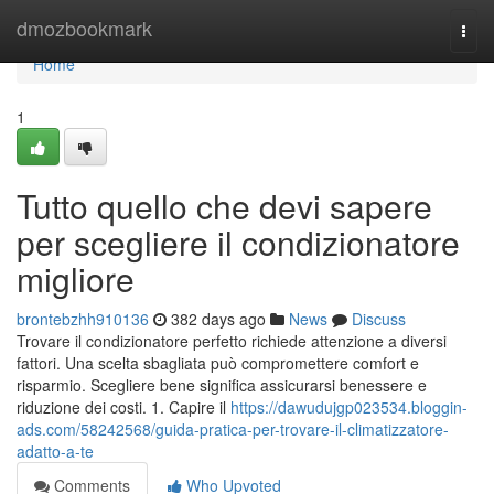
Home
dmozbookmark
Togg
navi
Home
1
Tutto quello che devi sapere
per scegliere il condizionatore
migliore
brontebzhh910136
382 days ago
News
Discuss
Trovare il condizionatore perfetto richiede attenzione a diversi
fattori. Una scelta sbagliata può compromettere comfort e
risparmio. Scegliere bene significa assicurarsi benessere e
riduzione dei costi. 1. Capire il
https://dawudujgp023534.bloggin-
ads.com/58242568/guida-pratica-per-trovare-il-climatizzatore-
adatto-a-te
Comments
Who Upvoted