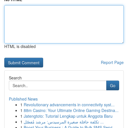
HTML is disabled
Report Page
Search
Go
Published News
1
Revolutionary advancements in connectivity syst...
1
88m Casino: Your Ultimate Online Gaming Destina...
1
Jatengtoto: Tutorial Lengkap untuk Anggota Baru
1
تكلفة حافلة صغيرة المرسيدس: مرشد مُفصّل ...
1
Boost Your Business : A Guide to Bulk SMS Servi...