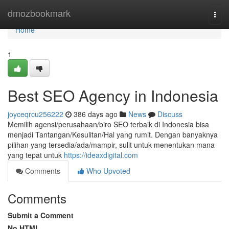
Home
dmozbookmark
Togg
navi
Home
1
Best SEO Agency in Indonesia
joyceqrcu256222
386 days ago
News
Discuss
Memilih agensi/perusahaan/biro SEO terbaik di Indonesia bisa
menjadi Tantangan/Kesulitan/Hal yang rumit. Dengan banyaknya
pilihan yang tersedia/ada/mampir, sulit untuk menentukan mana
yang tepat untuk
https://ideaxdigital.com
Comments
Who Upvoted
Comments
Submit a Comment
No HTML