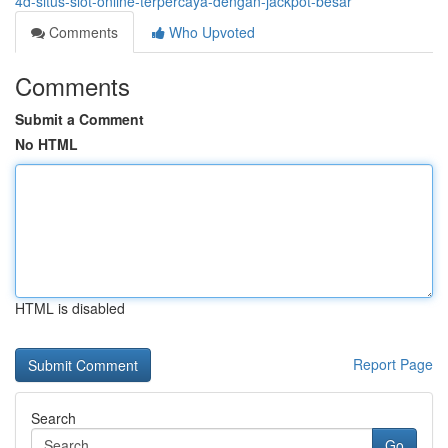
4d-situs-slot-online-terpercaya-dengan-jackpot-besar
Comments
Who Upvoted
Comments
Submit a Comment
No HTML
HTML is disabled
Report Page
Search
Go