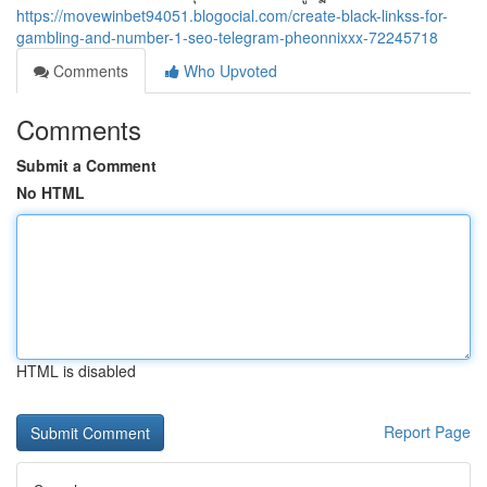
https://movewinbet94051.blogocial.com/create-black-linkss-for-
gambling-and-number-1-seo-telegram-pheonnixxx-72245718
Comments
Who Upvoted
Comments
Submit a Comment
No HTML
HTML is disabled
Report Page