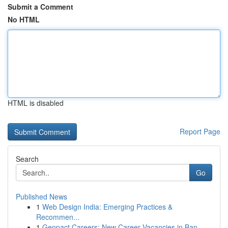
Submit a Comment
No HTML
HTML is disabled
Report Page
Search
Go
Published News
1
Web Design India: Emerging Practices &
Recommen...
1
Genpact Careers: New Career Vacancies in Ban...