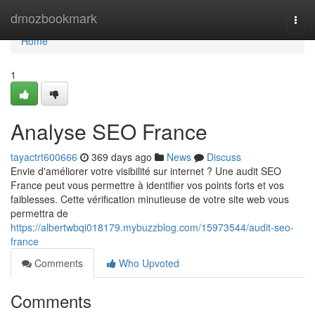
Home
dmozbookmark
Togg
navi
Home
1
Analyse SEO France
tayactrt600666
369 days ago
News
Discuss
Envie d'améliorer votre visibilité sur internet ? Une audit SEO
France peut vous permettre à identifier vos points forts et vos
faiblesses. Cette vérification minutieuse de votre site web vous
permettra de
https://albertwbqi018179.mybuzzblog.com/15973544/audit-seo-
france
Comments
Who Upvoted
Comments