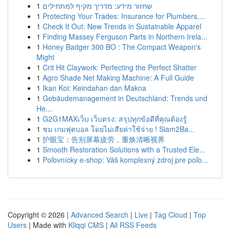
1
שחזור מידע: מדריך מקיף למתחילים
1
Protecting Your Trades: Insurance for Plumbers,...
1
Check It Out: New Trends in Sustainable Apparel
1
Finding Massey Ferguson Parts in Northern Irela...
1
Honey Badger 300 BO : The Compact Weapon's
Might
1
Crit Hit Claywork: Perfecting the Perfect Shatter
1
Agro Shade Net Making Machine: A Full Guide
1
Ikan Koi: Keindahan dan Makna
1
Gebäudemanagement in Deutschland: Trends und
He...
1
G2G1MAXเว็บ เว็บตรง: สรุปทุกข้อดีที่คุณต้องรู้
1
ชม เกมฟุตบอล โดยไม่เสียค่าใช้จ่าย ! Siam2Ba...
1
护眼宝：告别屏幕疲劳，重焕清晰视界
1
Smooth Restoration Solutions with a Trusted Ele...
1
Poľovnícky e-shop: Váš komplexný zdroj pre poľo...
Copyright © 2026 |
Advanced Search
|
Live
|
Tag Cloud
|
Top
Users
| Made with
Kliqqi CMS
|
All RSS Feeds