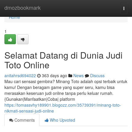
Home
dmozbookmark
Togg
navi
Home
1
Selamat Datang di Dunia Judi
Toto Online
anitahrsd694022
363 days ago
News
Discuss
Mau cari sensasi gembira? Minang Toto adalah opsi terbaik untuk
kamu! Dengan beragam game yang super seru, kamu bisa
merasakan keseruan judi online tanpa perlu keluar rumah.
{Gunakan|Manfaatkan|Coba| platform
https://tomassvhy189901.blogozz.com/35739391/minang-toto-
nikmati-sensasi-judi-online
Comments
Who Upvoted