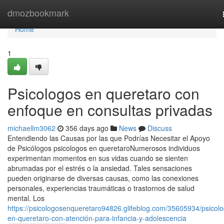
Home
dmozbookmark
Home
1
Psicologos en queretaro con
enfoque en consultas privadas
michaellm3062
356 days ago
News
Discuss
Entendiendo las Causas por las que Podrías Necesitar el Apoyo
de Psicólogos psicologos en queretaroNumerosos individuos
experimentan momentos en sus vidas cuando se sienten
abrumadas por el estrés o la ansiedad. Tales sensaciones
pueden originarse de diversas causas, como las conexiones
personales, experiencias traumáticas o trastornos de salud
mental. Los
https://psicologosenqueretaro94826.glifeblog.com/35605934/psicol
en-queretaro-con-atención-para-infancia-y-adolescencia