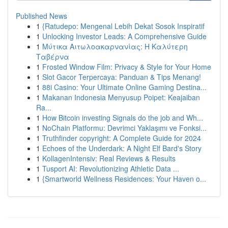
Published News
1
{Ratudepo: Mengenal Lebih Dekat Sosok Inspiratif
1
Unlocking Investor Leads: A Comprehensive Guide
1
Μύτικα Αιτωλοακαρνανίας: Η Καλύτερη
Ταβέρνα
1
Frosted Window Film: Privacy & Style for Your Home
1
Slot Gacor Terpercaya: Panduan & Tips Menang!
1
88i Casino: Your Ultimate Online Gaming Destina...
1
Makanan Indonesia Menyusup Poipet: Keajaiban
Ra...
1
How Bitcoin investing Signals do the job and Wh...
1
NoChain Platformu: Devrimci Yaklaşımı ve Fonksi...
1
Truthfinder copyright: A Complete Guide for 2024
1
Echoes of the Underdark: A Night Elf Bard's Story
1
KollagenIntensiv: Real Reviews & Results
1
Tusport AI: Revolutionizing Athletic Data ...
1
{Smartworld Wellness Residences: Your Haven o...