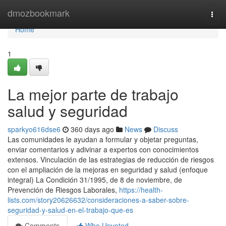
Home
dmozbookmark
Togg
navi
Home
1
La mejor parte de trabajo
salud y seguridad
sparkyo616dse6
360 days ago
News
Discuss
Las comunidades le ayudan a formular y objetar preguntas,
enviar comentarios y adivinar a expertos con conocimientos
extensos. Vinculación de las estrategias de reducción de riesgos
con el ampliación de la mejoras en seguridad y salud (enfoque
integral) La Condición 31/1995, de 8 de noviembre, de
Prevención de Riesgos Laborales,
https://health-
lists.com/story20626632/consideraciones-a-saber-sobre-
seguridad-y-salud-en-el-trabajo-que-es
Comments
Who Upvoted