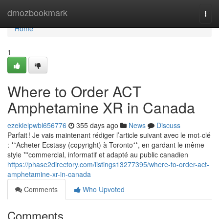
Home
dmozbookmark
Togg
navi
Home
1
Where to Order ACT
Amphetamine XR in Canada
ezekielpwbl656776
355 days ago
News
Discuss
Parfait ! Je vais maintenant rédiger l’article suivant avec le mot-clé
: **Acheter Ecstasy (copyright) à Toronto**, en gardant le même
style **commercial, informatif et adapté au public canadien
https://phase2directory.com/listings13277395/where-to-order-act-
amphetamine-xr-in-canada
Comments
Who Upvoted
Comments