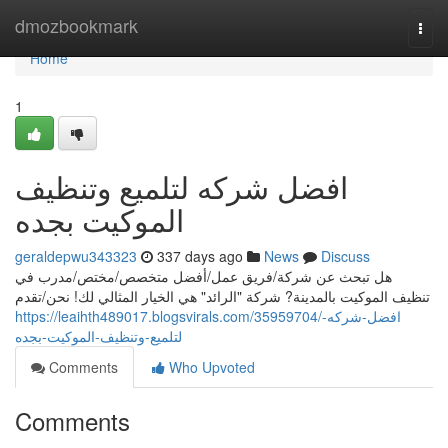
Home
dmozbookmark
Togg
navi
Home
1
افضل شركه لتلميع وتنظيف
الموكيت بجده
geraldepwu343323
337 days ago
News
Discuss
هل تبحث عن شركة/فريق عمل/أفضل متخصص/مختص/مدرب في
تنظيف الموكيت بالمدينة? شركة "الرائد" هي الخيار المثالي لك! نحن/تقدم
https://leaihth489017.blogsvirals.com/35959704/افضل-شركه-
لتلميع-وتنظيف-الموكيت-بجده
Comments
Who Upvoted
Comments