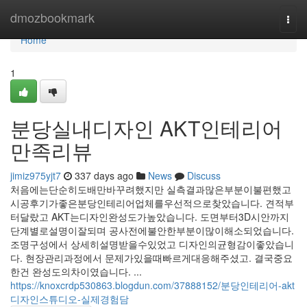
Home
dmozbookmark
Togg
navi
Home
1
분당실내디자인 AKT인테리어
만족리뷰
jimiz975yjt7
337 days ago
News
Discuss
처음에는단순히도배만바꾸려했지만 실측결과많은부분이불편했고
시공후기가좋은분당인테리어업체를우선적으로찾았습니다. 견적부
터달랐고 AKT는디자인완성도가높았습니다. 도면부터3D시안까지
단계별로설명이잘되며 공사전에불안한부분이많이해소되었습니다.
조명구성에서 상세히설명받을수있었고 디자인의균형감이좋았습니
다. 현장관리과정에서 문제가있을때빠르게대응해주셨고. 결국중요
한건 완성도의차이였습니다. ...
https://knoxcrdp530863.blogdun.com/37888152/분당인테리어-akt
디자인스튜디오-실제경험담