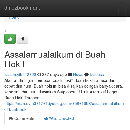
Home
dmozbookmark
Togg
navi
Home
1
Assalamualaikum di Buah
Hoki!
isaiahsyih412828
337 days ago
News
Discuss
Atau anda ingin membuat buah hoki? Buah hoki itu rasa dan
cepat diminum. Buah hoki ini bisa disajikan dengan banyak cara,
seperti: * ditumis * diasinkan Siap cobain! Link Alternatif Login
Buah Hoki Tercepat
https://marcovta381761.iyublog.com/35861993/assalamualaikum-
di-buah-hoki
Comments
Who Upvoted