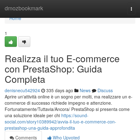
Home
dmozbookmark
Togg
navi
Home
1
Realizza il tuo E-commerce
con PrestaShop: Guida
Completa
denisnecu542924
335 days ago
News
Discuss
Aprire un'attività online è un sogno per molti, ma realizzare un e-
commerce di successo richiede impegno e attenzione.
Fortunatamente/Tuttavia/Ancora/ PrestaShop si presenta come
una soluzione ideale per chi
https://sound-
social.com/story10389942/avvia-il-tuo-e-commerce-con-
prestashop-una-guida-approfondita
Comments
Who Upvoted