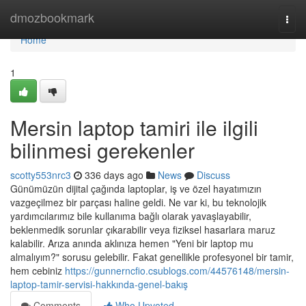
Home
dmozbookmark
Togg
navi
Home
1
Mersin laptop tamiri ile ilgili
bilinmesi gerekenler
scotty553nrc3
336 days ago
News
Discuss
Günümüzün dijital çağında laptoplar, iş ve özel hayatımızın
vazgeçilmez bir parçası haline geldi. Ne var ki, bu teknolojik
yardımcılarımız bile kullanıma bağlı olarak yavaşlayabilir,
beklenmedik sorunlar çıkarabilir veya fiziksel hasarlara maruz
kalabilir. Arıza anında aklınıza hemen "Yeni bir laptop mu
almalıyım?" sorusu gelebilir. Fakat genellikle profesyonel bir tamir,
hem cebiniz
https://gunnerncfio.csublogs.com/44576148/mersin-
laptop-tamir-servisi-hakkında-genel-bakış
Comments
Who Upvoted