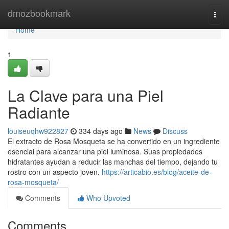
Home
dmozbookmark
Togg
navi
Home
1
La Clave para una Piel
Radiante
louiseuqhw922827
334 days ago
News
Discuss
El extracto de Rosa Mosqueta se ha convertido en un ingrediente
esencial para alcanzar una piel luminosa. Suas propiedades
hidratantes ayudan a reducir las manchas del tiempo, dejando tu
rostro con un aspecto joven.
https://articabio.es/blog/aceite-de-
rosa-mosqueta/
Comments
Who Upvoted
Comments