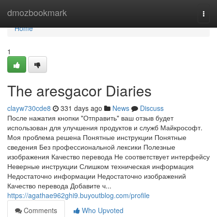
Home
dmozbookmark
Togg
navi
Home
1
The aresgacor Diaries
clayw730cde8
331 days ago
News
Discuss
После нажатия кнопки "Отправить" ваш отзыв будет
использован для улучшения продуктов и служб Майкрософт.
Моя проблема решена Понятные инструкции Понятные
сведения Без профессиональной лексики Полезные
изображения Качество перевода Не соответствует интерфейсу
Неверные инструкции Слишком техническая информация
Недостаточно информации Недостаточно изображений
Качество перевода Добавите ч...
https://agathae962ghi9.buyoutblog.com/profile
Comments
Who Upvoted