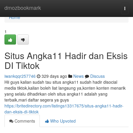
Home
dmozbookmark
Togg
navi
Home
1
Situs Angka11 Hadir dan Eksis
DI Tiktok
iwankqqr257746
329 days ago
News
Discuss
Hii guys kalian sudah tau situs angka11 sudah hadir disocial
media tiktok,kalian boleh liat langsung ya,konten konten menarik
yang selalu dihadirkan oleh situs angka11 adalah yang
terbaik,mari daftar segera ya guys
https://britedirectory.com/listings13317675/situs-angka11-hadir-
dan-eksis-di-tiktok
Comments
Who Upvoted