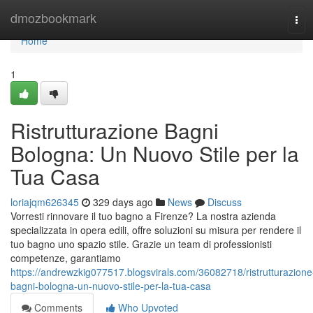
Home
dmozbookmark
Tog
navi
Home
1
Ristrutturazione Bagni
Bologna: Un Nuovo Stile per la
Tua Casa
loriajqm626345
329 days ago
News
Discuss
Vorresti rinnovare il tuo bagno a Firenze? La nostra azienda
specializzata in opera edili, offre soluzioni su misura per rendere il
tuo bagno uno spazio stile. Grazie un team di professionisti
competenze, garantiamo
https://andrewzkig077517.blogsvirals.com/36082718/ristrutturazione
bagni-bologna-un-nuovo-stile-per-la-tua-casa
Comments
Who Upvoted