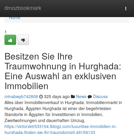
Home
dmozbookmark
Togg
navi
Home
1
Besitzen Sie Ihre
Traumwohnung in Hurghada:
Eine Auswahl an exklusiven
Immobilien
minabwyb742808
325 days ago
News
Discuss
Alles über Immobilienverkauf in Hurghada: Immobilienmarkt in
Hurghada, Ägypten Hurghada ist einer der begehrtesten
Standorte in Ägypten für Investitionen in Immobilien,
Zweitwohnungen und dauerhaften Umzug.
https://victorxktr533104.tblogz.com/luxuriöse-immobilien-in-
hurghada-finden-sie-ihr-traumdomizil-49159133