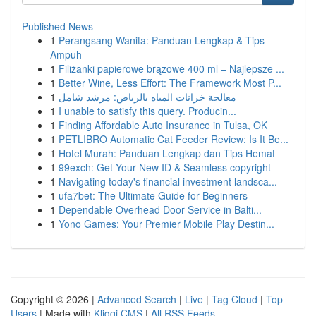
Published News
1
Perangsang Wanita: Panduan Lengkap & Tips
Ampuh
1
Filiżanki papierowe brązowe 400 ml – Najlepsze ...
1
Better Wine, Less Effort: The Framework Most P...
1
معالجة خزانات المياه بالرياض: مرشد شامل
1
I unable to satisfy this query. Producin...
1
Finding Affordable Auto Insurance in Tulsa, OK
1
PETLIBRO Automatic Cat Feeder Review: Is It Be...
1
Hotel Murah: Panduan Lengkap dan Tips Hemat
1
99exch: Get Your New ID & Seamless copyright
1
Navigating today's financial investment landsca...
1
ufa7bet: The Ultimate Guide for Beginners
1
Dependable Overhead Door Service in Balti...
1
Yono Games: Your Premier Mobile Play Destin...
Copyright © 2026 |
Advanced Search
|
Live
|
Tag Cloud
|
Top
Users
| Made with
Kliqqi CMS
|
All RSS Feeds