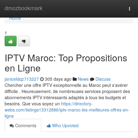
Home
dmozbookmark
Togg
navi
Home
1
IPTV Maroc: Top Propositions
en Ligne
janiceldqz713227
305 days ago
News
Discuss
Chercher une offre IPTV exceptionnelle au Maroc peut s'avérer
difficile . Heureusement, de nombreuses services proposent des
abonnements IPTV intéressants adaptés à tous les budgets et
besoins. Que vous soyez un
https://directory-
webs.com/listings13312886/iptv-maroc-les-meilleures-offres-en-
ligne
Comments
Who Upvoted