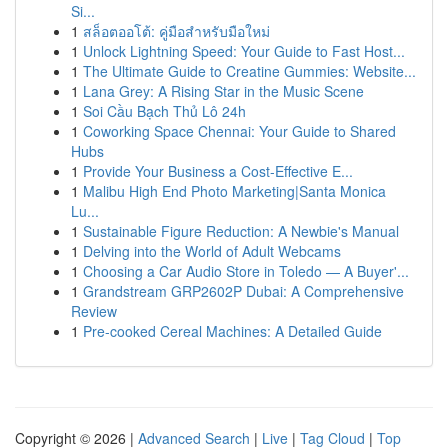
Si...
1
สล็อตออโต้: คู่มือสำหรับมือใหม่
1
Unlock Lightning Speed: Your Guide to Fast Host...
1
The Ultimate Guide to Creatine Gummies: Website...
1
Lana Grey: A Rising Star in the Music Scene
1
Soi Cầu Bạch Thủ Lô 24h
1
Coworking Space Chennai: Your Guide to Shared
Hubs
1
Provide Your Business a Cost-Effective E...
1
Malibu High End Photo Marketing|Santa Monica
Lu...
1
Sustainable Figure Reduction: A Newbie's Manual
1
Delving into the World of Adult Webcams
1
Choosing a Car Audio Store in Toledo — A Buyer'...
1
Grandstream GRP2602P Dubai: A Comprehensive
Review
1
Pre-cooked Cereal Machines: A Detailed Guide
Copyright © 2026 |
Advanced Search
|
Live
|
Tag Cloud
|
Top