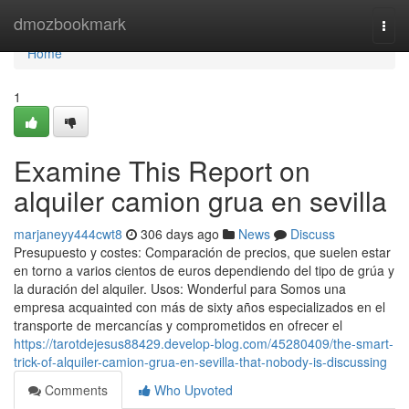
Home
dmozbookmark
Togg
navi
Home
1
Examine This Report on
alquiler camion grua en sevilla
marjaneyy444cwt8
306 days ago
News
Discuss
Presupuesto y costes: Comparación de precios, que suelen estar
en torno a varios cientos de euros dependiendo del tipo de grúa y
la duración del alquiler. Usos: Wonderful para Somos una
empresa acquainted con más de sixty años especializados en el
transporte de mercancías y comprometidos en ofrecer el
https://tarotdejesus88429.develop-blog.com/45280409/the-smart-
trick-of-alquiler-camion-grua-en-sevilla-that-nobody-is-discussing
Comments
Who Upvoted