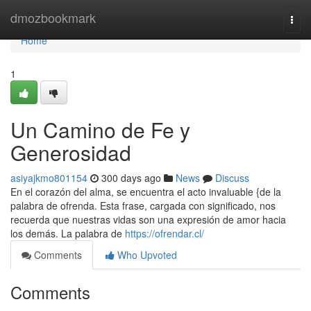
Home
dmozbookmark
Togg
navi
Home
1
Un Camino de Fe y
Generosidad
asiyajkmo801154
300 days ago
News
Discuss
En el corazón del alma, se encuentra el acto invaluable {de la
palabra de ofrenda. Esta frase, cargada con significado, nos
recuerda que nuestras vidas son una expresión de amor hacia
los demás. La palabra de
https://ofrendar.cl/
Comments
Who Upvoted
Comments