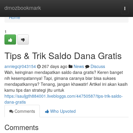
Home
dmozbookmark
Togg
navi
Home
1
Tips & Trik Saldo Dana Gratis
anniegcjr043154
267 days ago
News
Discuss
Wah, keinginan mendapatkan saldo dana gratis? Keren banget
nih kesempatannya! Tapi, gimana caranya biar bisa sukses
mendapatkannya? Tenang, jangan khawatir! Artikel ini akan kasih
kamu tips dan strategi jitu untuk
https://sauljgth884001.livebloggs.com/44750587/tips-trik-saldo-
dana-gratis
Comments
Who Upvoted
Comments