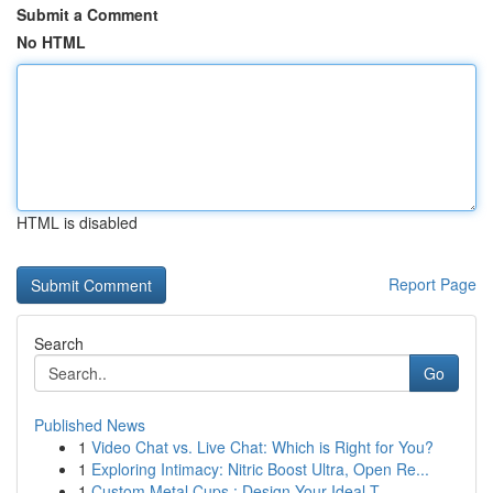
Submit a Comment
No HTML
HTML is disabled
Report Page
Search
Go
Published News
1
Video Chat vs. Live Chat: Which is Right for You?
1
Exploring Intimacy: Nitric Boost Ultra, Open Re...
1
Custom Metal Cups : Design Your Ideal T...