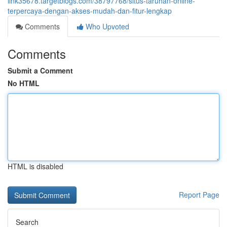
link35678.targetblogs.com/38797768/situs-taruhan-online-
terpercaya-dengan-akses-mudah-dan-fitur-lengkap
Comments
Who Upvoted
Comments
Submit a Comment
No HTML
HTML is disabled
Report Page
Search