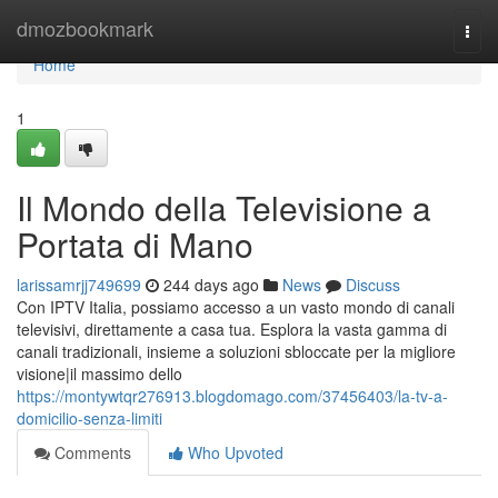
Home
dmozbookmark
Togg
navi
Home
1
Il Mondo della Televisione a
Portata di Mano
larissamrjj749699
244 days ago
News
Discuss
Con IPTV Italia, possiamo accesso a un vasto mondo di canali
televisivi, direttamente a casa tua. Esplora la vasta gamma di
canali tradizionali, insieme a soluzioni sbloccate per la migliore
visione|il massimo dello
https://montywtqr276913.blogdomago.com/37456403/la-tv-a-
domicilio-senza-limiti
Comments
Who Upvoted