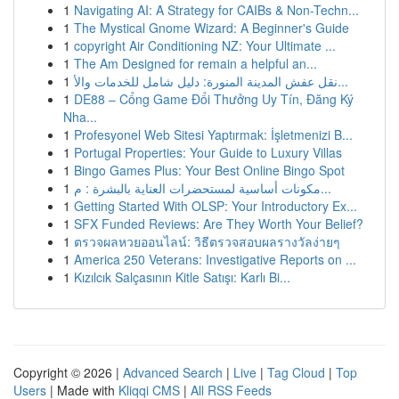
1
Navigating AI: A Strategy for CAIBs & Non-Techn...
1
The Mystical Gnome Wizard: A Beginner's Guide
1
copyright Air Conditioning NZ: Your Ultimate ...
1
The Am Designed for remain a helpful an...
1
نقل عفش المدينة المنورة: دليل شامل للخدمات والأ...
1
DE88 – Cổng Game Đổi Thưởng Uy Tín, Đăng Ký
Nha...
1
Profesyonel Web Sitesi Yaptırmak: İşletmenizi B...
1
Portugal Properties: Your Guide to Luxury Villas
1
Bingo Games Plus: Your Best Online Bingo Spot
1
مكونات أساسية لمستحضرات العناية بالبشرة : م...
1
Getting Started With OLSP: Your Introductory Ex...
1
SFX Funded Reviews: Are They Worth Your Belief?
1
ตรวจผลหวยออนไลน์: วิธีตรวจสอบผลรางวัลง่ายๆ
1
America 250 Veterans: Investigative Reports on ...
1
Kızılcık Salçasının Kitle Satışı: Karlı Bi...
Copyright © 2026 |
Advanced Search
|
Live
|
Tag Cloud
|
Top
Users
| Made with
Kliqqi CMS
|
All RSS Feeds