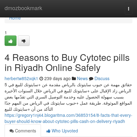
Home
dmozbookmark
Togg
navi
Home
1
4 Reasons to Buy Cytotec pills
in Riyadh Online Safely
herbertw852xqk1
239 days ago
News
Discuss
5 حقائق مهمة عن حبوب سايتوتك بالرياض مقدمة عن +سايتوتك للبيع في
الرياض زاد الإقبال على +سايتوتك للبيع في الرياض خلال السنوات الأخيرة
بسبب سهولة الحصول عليه وخدمة التوصيل السري التي تقدّمها بعض
المواقع الموثوقة. طريقة عمل +حبوب سايتوتك في الرياض من المهم جدًا
التأكد من أن +سايتوتك للبيع
https://gregory1nj44.blogaritma.com/36853154/8-facts-that-every-
buyer-should-know-about-cytotec-pills-cash-on-delivery-riyadh
Comments
Who Upvoted