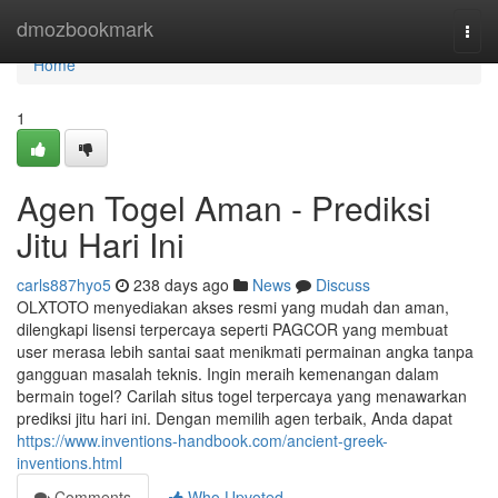
Home
dmozbookmark
Togg
navi
Home
1
Agen Togel Aman - Prediksi
Jitu Hari Ini
carls887hyo5
238 days ago
News
Discuss
OLXTOTO menyediakan akses resmi yang mudah dan aman,
dilengkapi lisensi terpercaya seperti PAGCOR yang membuat
user merasa lebih santai saat menikmati permainan angka tanpa
gangguan masalah teknis. Ingin meraih kemenangan dalam
bermain togel? Carilah situs togel terpercaya yang menawarkan
prediksi jitu hari ini. Dengan memilih agen terbaik, Anda dapat
https://www.inventions-handbook.com/ancient-greek-
inventions.html
Comments
Who Upvoted