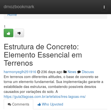
Home
dmozbookmark
Togg
navi
Home
1
Estrutura de Concreto:
Elemento Essencial em
Terrenos
harmonyeglh251916
236 days ago
News
Discuss
Em terrenos com diferentes altitudes, o base de concreto se
torna um elemento fundamental. Sua implementação garante a
estabilidade das estruturas, combatendo possíveis desvios
causados por variações do solo. A
https://guia3lagoas.com.br/artefatos/tres-lagoas-ms/
Comments
Who Upvoted