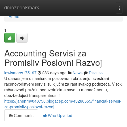
Home
dmozbookmark
Togg
navi
Home
1
Accounting Servisi za
Promisliv Poslovni Razvoj
lewismorw175197
236 days ago
News
Discuss
U današnjem dinamičnom poslovnom okruženju, svestrani
racunovodstveni servisi su ključni za rast svakog poduzeća. Visoki
računovodi pružaju poduzetnicima savet u menadžmentu,
obezbeđujući transparentnost i
https://janenrnv046758.blogacep.com/43260555/financial-servisi-
za-promisliv-poslovni-razvoj
Comments
Who Upvoted