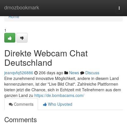
Home
dmozbookmark
Togg
navi
Home
1
Direkte Webcam Chat
Deutschland
jeanqvfq526886
206 days ago
News
Discuss
Eine zunehmend innovative Möglichkeit, andere in diesem Land
kennenzulernen, ist der "Live Bild Chat". Zahlreiche Plattformen
bieten jetzt die Chance, sich in Echtzeit mit Teilnehmern aus dem
ganzen Land zu
https://de.bombacams.com/
Comments
Who Upvoted
Comments