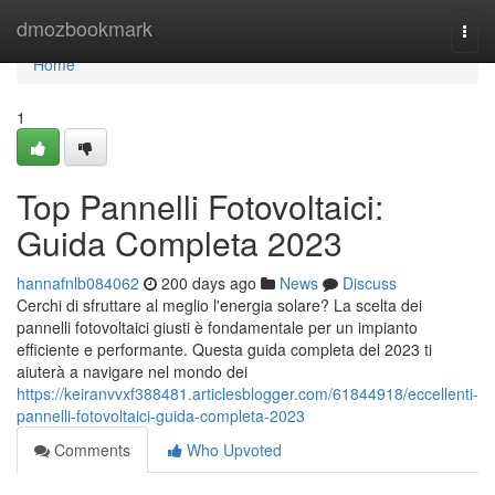
Home
dmozbookmark
Togg
navi
Home
1
Top Pannelli Fotovoltaici:
Guida Completa 2023
hannafnlb084062
200 days ago
News
Discuss
Cerchi di sfruttare al meglio l'energia solare? La scelta dei
pannelli fotovoltaici giusti è fondamentale per un impianto
efficiente e performante. Questa guida completa del 2023 ti
aiuterà a navigare nel mondo dei
https://keiranvvxf388481.articlesblogger.com/61844918/eccellenti-
pannelli-fotovoltaici-guida-completa-2023
Comments
Who Upvoted